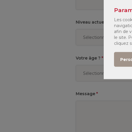
Param
Les cook
Niveau actuel
*
navigati
afin de v
le site.
cliquez 
Votre âge ?
*
Pers
Message
*