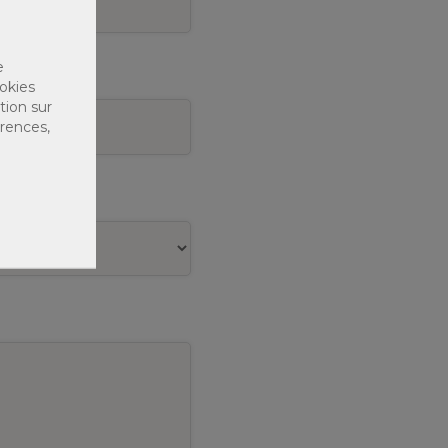
e
 en cours
*
okies
tion sur
érences,