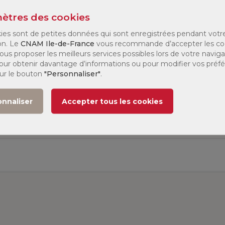
ètres des cookies
ies sont de petites données qui sont enregistrées pendant votr
Dernier diplôme obtenu ou
on. Le
CNAM Ile-de-France
vous recommande d’accepter les co
ous proposer les meilleurs services possibles lors de votre naviga
 Pour obtenir davantage d’informations ou pour modifier vos préf
sur le bouton
"Personnaliser"
.
onnaliser
Accepter tous les cookies