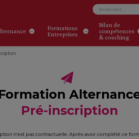
Bilan de
Formations
lternance
compétences
Entreprises
& coaching
cription
Formation Alternanc
Pré-inscription
iption n’est pas contractuelle. Après avoir complété ce for