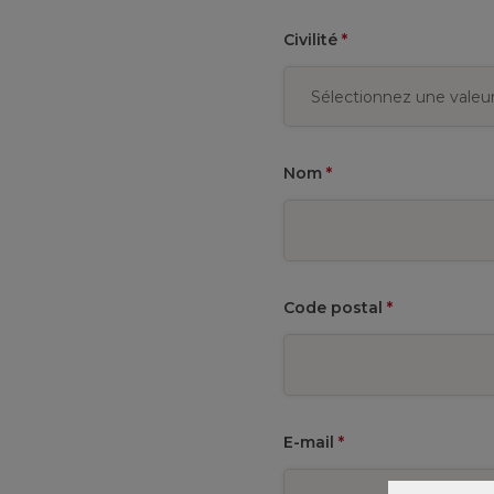
Civilité
*
Nom
*
Code postal
*
E-mail
*