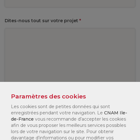
Dites-nous tout sur votre projet
*
Paramètres des cookies
Les cookies sont de petites données qui sont
Ajouter une pièce jointe
enregistrées pendant votre navigation. Le
CNAM Ile-
de-France
vous recommande d’accepter les cookies
afin de vous proposer les meilleurs services possibles
lors de votre navigation sur le site. Pour obtenir
davantage d’informations ou pour modifier vos