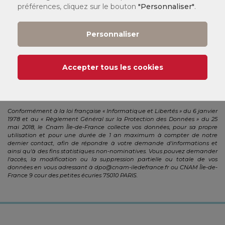
préférences, cliquez sur le bouton
"Personnaliser"
.
Personnaliser
Accepter tous les cookies
Envoyer
Conformément à la loi française « Informatique et Libertés » du 6 janvier
1978 et au « Règlement Général sur la Protection des Données » du 25
mai 2018, le Cnam Île-de-France collecte vos données, pour sa propre
utilisation et pour une durée de 1 an maximum à compter de notre
dernier contact, afin de répondre à votre demande d'informations et
ainsi qu'à des fins statistiques non-nominatives. Vous pouvez demander
l'accès, la modification ou la suppression partielle ou totale de vos
données en vous adressant à
dpo@cnam-iledefrance.fr
ou CNAM Île-de-
France 9 cour des petites écuries 75010 PARIS.