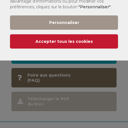
davantage d’informations ou pour modifier vos
Par téléphone :
préférences, cliquez sur le bouton
"Personnaliser"
.
01 44 78 60 50
Personnaliser
Dans l'un de nos
centres
Accepter tous les cookies
CNAM
Mode d'emploi
Foire aux questions
(FAQ)
Télécharger le PDF
du bloc