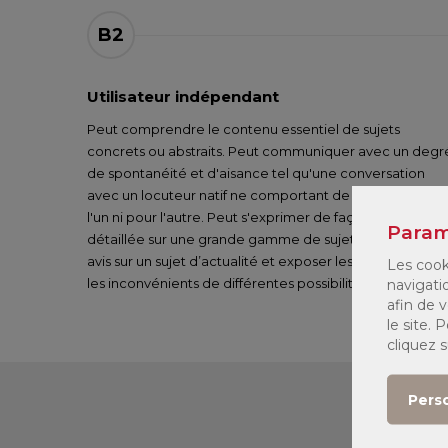
B2
Utilisateur indépendant
Peut comprendre le contenu essentiel de sujets
concrets ou abstraits. Peut communiquer avec un degr
de spontanéité et d'aisance tel qu'une conversation
avec un locuteur natif ne comportant de tension ni pou
l'un ni pour l'autre. Peut s'exprimer de façon claire et
Param
détaillée sur une grande gamme de sujets, émettre un
avis sur un sujet d’actualité et exposer les avantages et
Les cook
les inconvénients de différentes possibilités.
navigati
afin de v
le site.
cliquez 
Pers