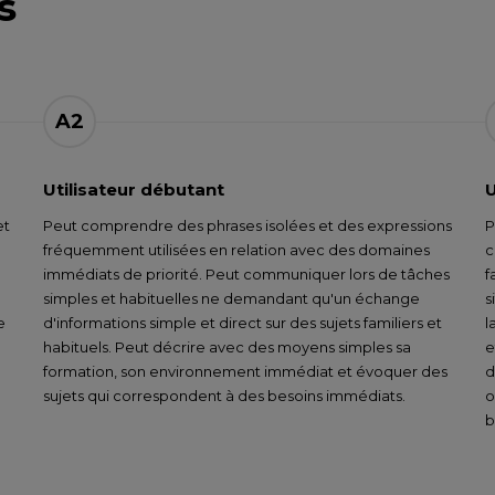
s
A2
Utilisateur débutant
U
et
Peut comprendre des phrases isolées et des expressions
P
fréquemment utilisées en relation avec des domaines
c
immédiats de priorité. Peut communiquer lors de tâches
f
simples et habituelles ne demandant qu'un échange
s
e
d'informations simple et direct sur des sujets familiers et
l
habituels. Peut décrire avec des moyens simples sa
e
formation, son environnement immédiat et évoquer des
d
sujets qui correspondent à des besoins immédiats.
o
b