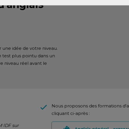
d'anglais
ir une idée de votre niveau.
un test plus pointu dans un
 niveau réel avant le
Nous proposons des formations d'an
cliquant ci-après :
M IDF sur