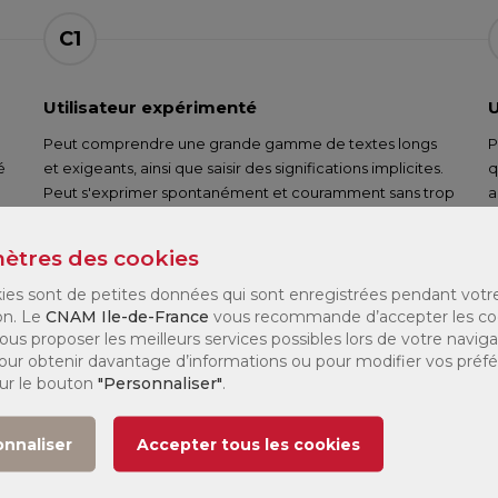
C1
Utilisateur expérimenté
U
Peut comprendre une grande gamme de textes longs
P
é
et exigeants, ainsi que saisir des significations implicites.
q
Peut s'exprimer spontanément et couramment sans trop
a
r
apparemment devoir chercher ses mots. Peut utiliser la
r
langue de façon efficace et souple dans sa vie sociale,
s
ètres des cookies
professionnelle ou académique. Peut s'exprimer sur des
P
sujets complexes de façon claire et bien structurée et
r
ies sont de petites données qui sont enregistrées pendant votr
manifester son contrôle des outils d'organisation, …
on. Le
CNAM Ile-de-France
vous recommande d’accepter les co
ous proposer les meilleurs services possibles lors de votre naviga
 Pour obtenir davantage d’informations ou pour modifier vos préf
sur le bouton
"Personnaliser"
.
onnaliser
Accepter tous les cookies