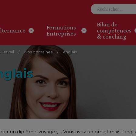
Bilan de
Formations
lternance
compétences
Entreprises
& coaching
Travail
Nos domaines
Anglais
glais
der un diplôme, voyager, ... Vous avez un projet mais l’angla