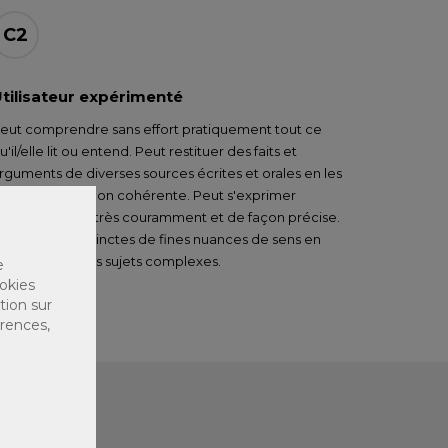
C2
tilisateur expérimenté
eut comprendre sans effort pratiquement tout ce
u'il/elle lit ou entend. Peut restituer des faits et
rguments de diverses sources écrites et orales en les
ésumant de façon cohérente. Peut s'exprimer
pontanément, très couramment et de façon précise.
eut rendre distinctes de fines nuances de sens en
apport avec des sujets complexes.
e
okies
tion sur
érences,