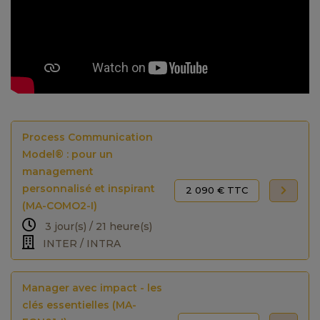
Process Communication
Model® : pour un
management
personnalisé et inspirant
2 090 € TTC
(MA-COMO2-I)
3 jour(s) / 21 heure(s)
INTER / INTRA
Manager avec impact - les
clés essentielles (MA-