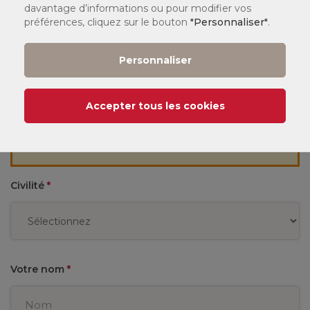
La certification QUALIOPI
davantage d’informations ou pour modifier vos
préférences, cliquez sur le bouton
"Personnaliser"
.
Personnaliser
En cette période estivale les délais de réponse à vos
Accepter tous les cookies
demandes sont allongés. Nous prendrons contact avec
vous dans les plus brefs délais. Merci de votre
compréhension.
Civilité
*
Votre nom
*