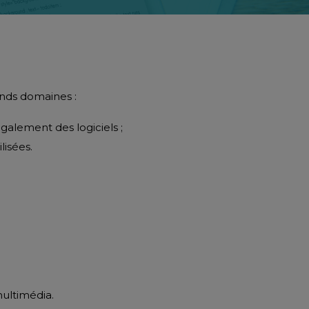
ands domaines :
également des logiciels ;
lisées.
multimédia.