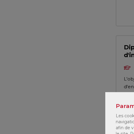
Dip
d'i
L'ob
d'en
d'in
Param
Les cook
navigati
afin de v
le site.