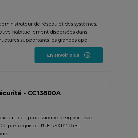
d'administrateur de réseau et des systèmes,
trouve habituellement dispersées dans
tructures supportants les grandes app...
En savoir plus
écurité - CC13800A
xpérience professionnelle significative
01, pré-requis de l'UE RSX112. Il est
urs.