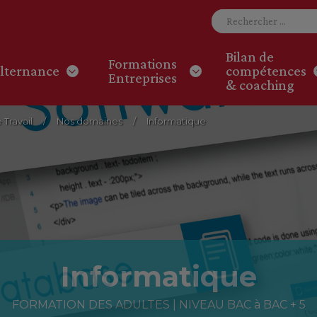
Bilan de
Formations
lternance
compétences
Entreprises
& coaching
Travail
Nos domaines
Informatique
Informatique
FORMATION DES ADULTES | NIVEAU BAC à BAC + 5