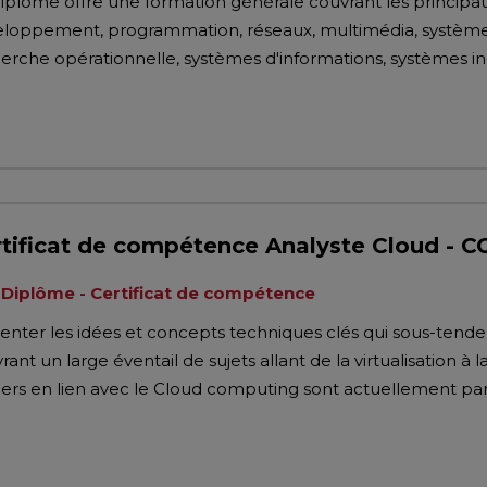
iplôme offre une formation générale couvrant les principau
loppement, programmation, réseaux, multimédia, systèmes, 
erche opérationnelle, systèmes d'informations, systèmes indus
tificat de compétence Analyste Cloud - 
Diplôme - Certificat de compétence
enter les idées et concepts techniques clés qui sous-tend
rant un large éventail de sujets allant de la virtualisation à l
ers en lien avec le Cloud computing sont actuellement part