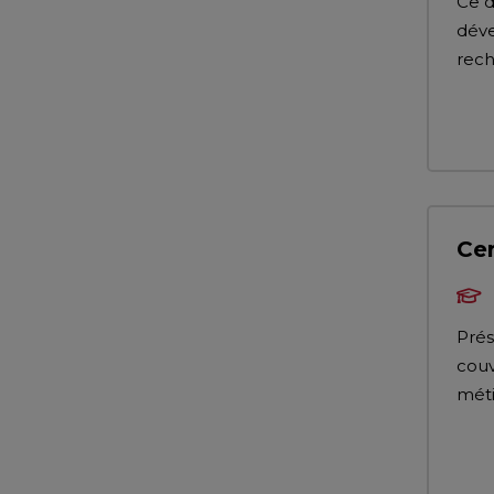
Ce d
déve
rech
Cer
Prés
couv
méti