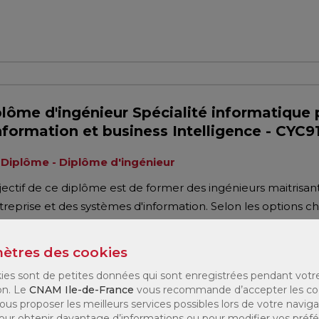
lôme d'ingénieur Spécialité informatique
nformation et business Intelligence - CYC
Diplôme - Diplôme d'ingénieur
jectif de ce diplôme est de former des ingénieurs maitrisant
treprise et des systèmes d'information. Selon les options ch
formation et business intelligence » sera amené à : Administ
ètres des cookies
ies sont de petites données qui sont enregistrées pendant votr
on. Le
CNAM Ile-de-France
vous recommande d’accepter les co
ous proposer les meilleurs services possibles lors de votre naviga
 Pour obtenir davantage d’informations ou pour modifier vos préf