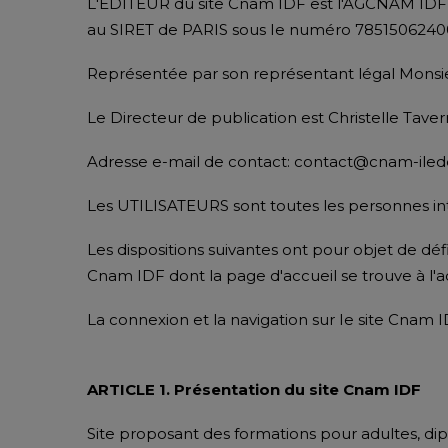
L'EDITEUR du site Cnam IDF est l'AGCNAM IDF, as
au SIRET de PARIS sous Ie numéro 7851506240
Représentée par son représentant légal Monsieu
Le Directeur de publication est Christelle Taver
Adresse e-mail de contact: contact@cnam-ilede
Les UTILISATEURS sont toutes les personnes inter
Les dispositions suivantes ont pour objet de déf
Cnam IDF dont la page d'accueil se trouve à l'
La connexion et la navigation sur Ie site Cnam I
ARTICLE 1. Présentation du site Cnam IDF
Site proposant des formations pour adultes, dipl