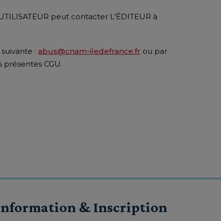
, l'UTILISATEUR peut contacter L'ÉDITEUR à
 suivante :
abus@cnam-iledefrance.fr
ou par
s présentes CGU.
Information & Inscription