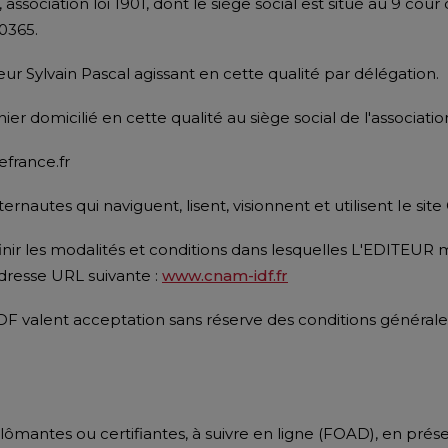
sociation loi 1901, dont le siège social est situé au 9 cour
0365.
r Sylvain Pascal agissant en cette qualité par délégation.
nier domicilié en cette qualité au siège social de l'associa
france.fr
nautes qui naviguent, lisent, visionnent et utilisent Ie sit
inir les modalités et conditions dans lesquelles L'EDITEUR 
adresse URL suivante :
www.cnam-idf.fr
DF valent acceptation sans réserve des conditions générales d
ômantes ou certifiantes, à suivre en ligne (FOAD), en présen