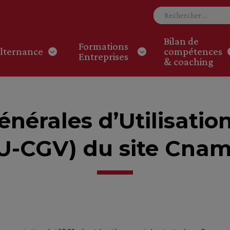
Bilan de
Formations
lternance
compétences
Entreprises
& coaching
nérales d’Utilisatio
U-CGV) du site Cnam