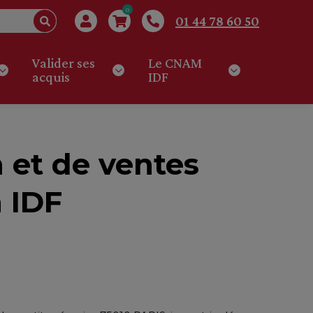
0
01 44 78 60 50
Valider ses
Le CNAM
acquis
IDF
n et de ventes
 IDF