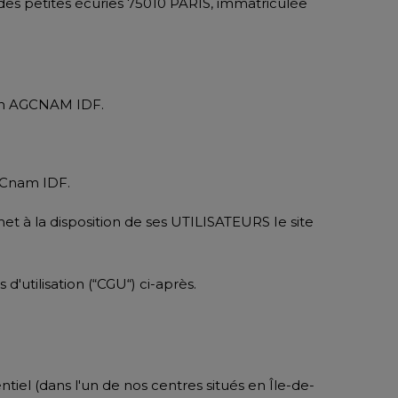
 des petites écuries 75010 PARIS, immatriculée
tion AGCNAM IDF.
e Cnam IDF.
met à la disposition de ses UTILISATEURS Ie site
'utilisation (“CGU“) ci-après.
tiel (dans l'un de nos centres situés en Île-de-