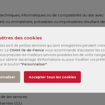
chniques, informatiques ou de compatibilité du site avec un 
ou immatériels, prévisibles ou imprévisibles résultant de l'ut
rnet, notamment celles relatives au manque de fiabilité et a
ètres des cookies
ies sont de petites données qui sont enregistrées pendant votr
 son site et ce, sans qu'il en ait pris dûment connaissance au
on. Le
CNAM Ile-de-France
vous recommande d’accepter les co
oi n°2OO4801 du 6 août 2004 relative à la protection des p
ous proposer les meilleurs services possibles lors de votre naviga
 Pour obtenir davantage d’informations ou pour modifier vos préf
sur le bouton
"Personnaliser"
.
ourra être engagée dans les cas suivants:
onnaliser
Accepter tous les cookies
 données.
u de ses services.
 présentes CGU.