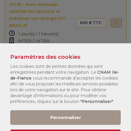
DO IN – Auto-massage :
relâcher les tensions et
préserver son énergie (AT-
650 € TTC
BIE03-A)
1 jour(s) / 1 heure(s)
INTER / INTRA
Paramètres des cookies
Relaxation oculaire et
cérébrale – Yoga des yeux
Les cookies sont de petites données qui sont
enregistrées pendant votre navigation. Le
CNAM Ile-
(AT-BIE04-A)
650 € TTC
de-France
vous recommande d’accepter les cookies
1 jour(s) / 1 heure(s)
afin de vous proposer les meilleurs services possibles
INTER / INTRA
lors de votre navigation sur le site. Pour obtenir
davantage d’informations ou pour modifier vos
préférences, cliquez sur le bouton
"Personnaliser"
.
Yoga du rire : booster son
énergie et son bien-être
Personnaliser
(AT-BIE05-A)
650 € TTC
1 jour(s) / 1 heure(s)