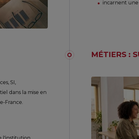
incarnent une 
MÉTIERS : 
es, SI,
iel dans la mise en
e-France.
'institution,