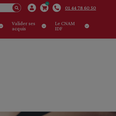
0
01 44 78 60 50
Valider ses
Le CNAM
acquis
IDF