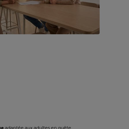
ue
adaptée aux adultes en quête