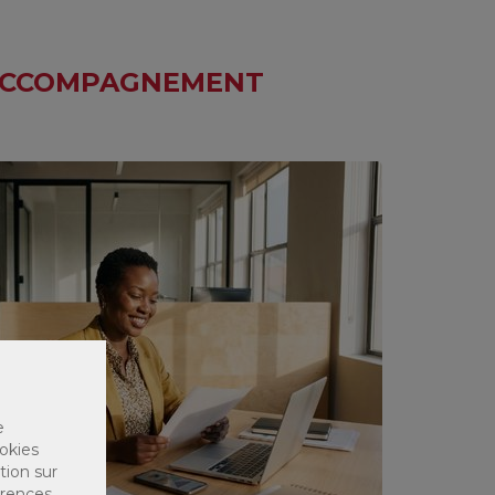
 ACCOMPAGNEMENT
e
okies
tion sur
érences,