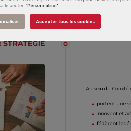
sur le bouton
"Personnaliser"
.
ts.
onnaliser
Accepter tous les cookies
: STRATÉGIE
Au sein du Comité d
portent une visi
innovent et ad
fédèrent les é