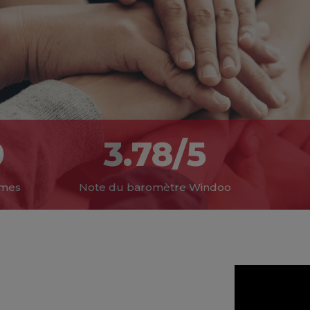
0
3.78/5
mmes
Note du baromètre Windoo