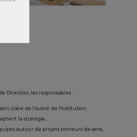
e Direction, les responsables :
on claire de l'avenir de l'institution,
aptent la stratégie,
quipes autour de projets porteurs de sens,