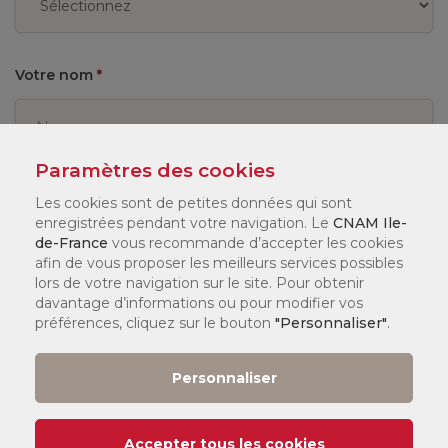
Votre nom
*
Paramètres des cookies
Votre prénom
*
Les cookies sont de petites données qui sont
enregistrées pendant votre navigation. Le
CNAM Ile-
de-France
vous recommande d’accepter les cookies
afin de vous proposer les meilleurs services possibles
lors de votre navigation sur le site. Pour obtenir
davantage d’informations ou pour modifier vos
Nom Entreprise
*
préférences, cliquez sur le bouton
"Personnaliser"
.
Personnaliser
Votre code postal
*
Accepter tous les cookies