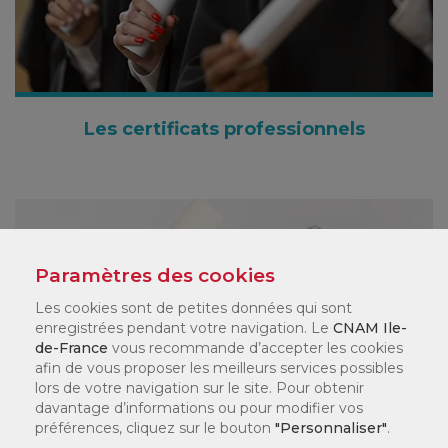
Les certificats professionnels
Paramètres des cookies
Les cookies sont de petites données qui sont
enregistrées pendant votre navigation. Le
CNAM Ile-
de-France
vous recommande d’accepter les cookies
afin de vous proposer les meilleurs services possibles
lors de votre navigation sur le site. Pour obtenir
davantage d’informations ou pour modifier vos
préférences, cliquez sur le bouton
"Personnaliser"
.