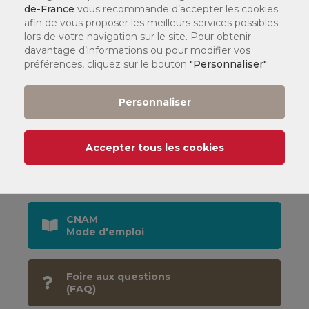
de-France
vous recommande d’accepter les cookies
afin de vous proposer les meilleurs services possibles
Informations, Orientation &
lors de votre navigation sur le site. Pour obtenir
Inscription
davantage d’informations ou pour modifier vos
préférences, cliquez sur le bouton
"Personnaliser"
.
Personnaliser
Par téléphone :
01 44 78 60 50
Accepter tous les cookies
Dans l'un de nos
centres
CNAM
Mode d'emploi
Foire aux questions
(FAQ)