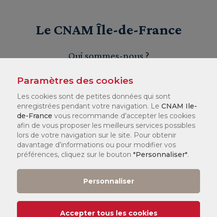
Le CNAM Île-de-France
Qui sommes-nous ?
Rejoignez-nous
Paramètres des cookies
Les cookies sont de petites données qui sont
RSE
enregistrées pendant votre navigation. Le
CNAM Ile-
de-France
vous recommande d’accepter les cookies
Le CNAM
afin de vous proposer les meilleurs services possibles
lors de votre navigation sur le site. Pour obtenir
davantage d’informations ou pour modifier vos
FAQ
préférences, cliquez sur le bouton
"Personnaliser"
.
Personnaliser
Information & Inscription
Accepter tous les cookies
Contactez-nous