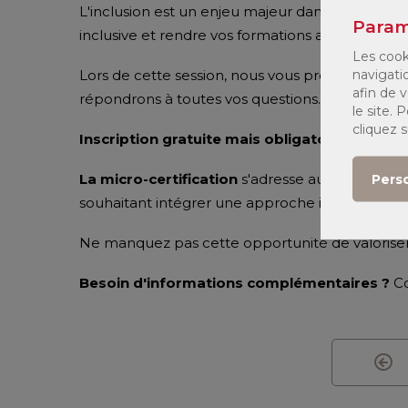
L'inclusion est un enjeu majeur dans le doma
Param
inclusive et rendre vos formations accessibles à 
Les cook
navigati
Lors de cette session, nous vous présenterons l
afin de v
répondrons à toutes vos questions.
le site.
cliquez 
Inscription gratuite mais obligatoire
via le f
La micro-certification
s'adresse aux formateu
Pers
souhaitant intégrer une approche inclusive dans
Ne manquez pas cette opportunité de valorise
Besoin d'informations complémentaires ?
C