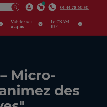
0
01 44 78 60 50
Valider ses
Le CNAM
acquis
IDF
– Micro-
t animez des
ves"