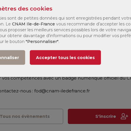
ine de la formation. Venez découvrir comment développer 
ètres des cookies
tous les publics !
ies sont de petites données qui sont enregistrées pendant votr
on. Le
CNAM Ile-de-France
vous recommande d’accepter les co
e programme détaillé de la micro-certification, ses objecti
ous proposer les meilleurs services possibles lors de votre naviga
 Pour obtenir davantage d’informations ou pour modifier vos préf
sur le bouton
"Personnaliser"
.
ormulaire
rs, responsables pédagogiques, enseignants, RH, managers
onnaliser
Accepter tous les cookies
 leurs pratiques de formation.
r vos compétences avec un badge numérique officiel du C
ontactez-nous : fod@cnam-iledefrance.fr
Tous nos évènements
S'inscrire