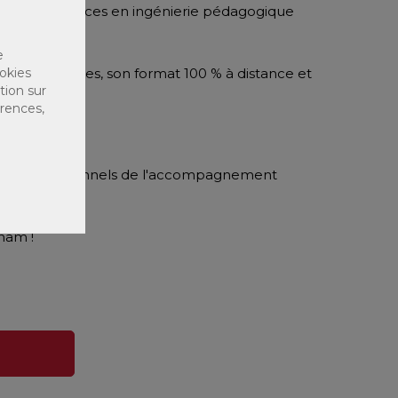
vos compétences en ingénierie pédagogique
e
okies
fs pédagogiques, son format 100 % à distance et
tion sur
érences,
, et professionnels de l'accompagnement
nam !