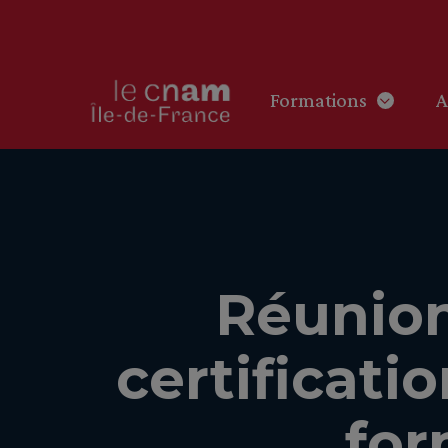
Formations
A
Réunion
certificati
for