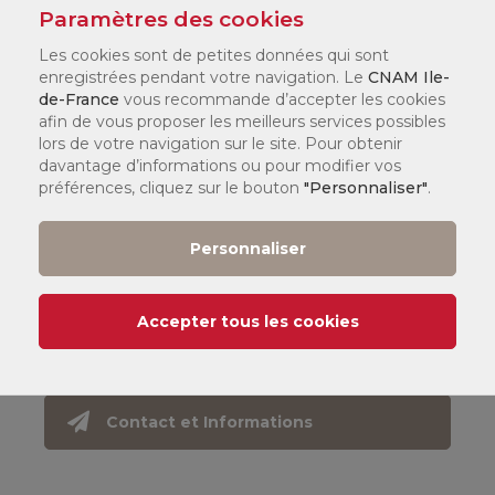
Paramètres des cookies
Les cookies sont de petites données qui sont
Partenaire Cabrini :
enregistrées pendant votre navigation. Le
CNAM Ile-
1 semaine en formation
de-France
vous recommande d’accepter les cookies
1 semaine en entreprise
afin de vous proposer les meilleurs services possibles
lors de votre navigation sur le site. Pour obtenir
davantage d’informations ou pour modifier vos
Partenaire ESIEE :
préférences, cliquez sur le bouton
"Personnaliser"
.
1 semaine en formation
2 semaines en entreprise
Personnaliser
Taux de réussite
Accepter tous les cookies
97,00 %
(2024/2025)
Contact et Informations