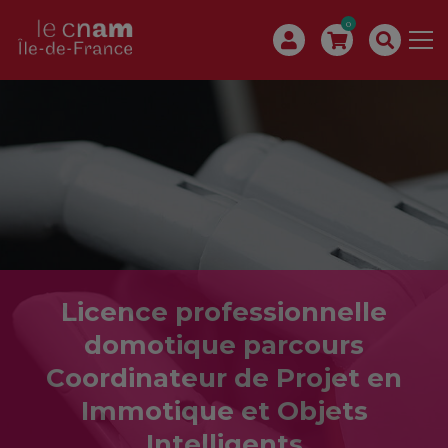
0
Licence professionnelle
domotique parcours
Coordinateur de Projet en
Immotique et Objets
Intelligents