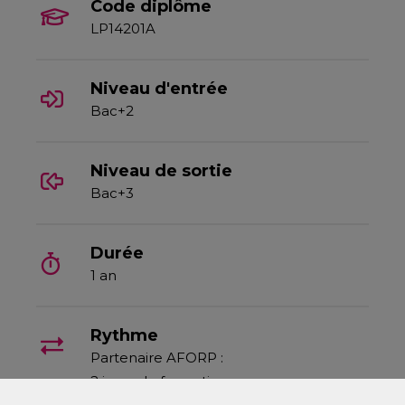
Code diplôme
LP14201A
Niveau d'entrée
Bac+2
Niveau de sortie
Bac+3
Durée
1 an
Rythme
Partenaire AFORP :
2 jours de formation
3 jours d'entreprise