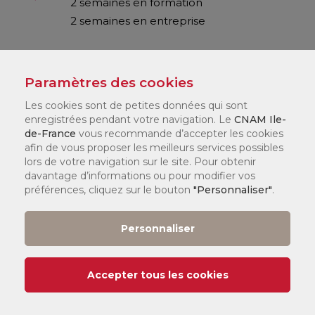
2 semaines en formation
2 semaines en entreprise
Contact et Informations
Paramètres des cookies
Les cookies sont de petites données qui sont
enregistrées pendant votre navigation. Le
CNAM Ile-
de-France
vous recommande d’accepter les cookies
afin de vous proposer les meilleurs services possibles
Où suivre ma formation ?
lors de votre navigation sur le site. Pour obtenir
davantage d’informations ou pour modifier vos
préférences, cliquez sur le bouton
"Personnaliser"
.
Personnaliser
Vincennes (94)
Accepter tous les cookies