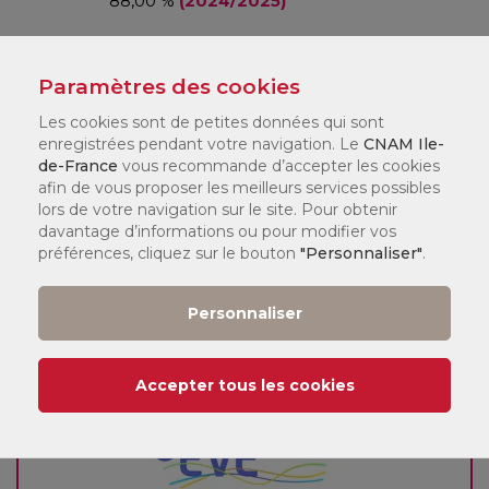
88,00 %
(2024/2025)
Paramètres des cookies
Contact et Informations
Les cookies sont de petites données qui sont
enregistrées pendant votre navigation. Le
CNAM Ile-
de-France
vous recommande d’accepter les cookies
afin de vous proposer les meilleurs services possibles
lors de votre navigation sur le site. Pour obtenir
Où suivre ma formation ?
davantage d’informations ou pour modifier vos
préférences, cliquez sur le bouton
"Personnaliser"
.
Personnaliser
Evry (91)
Accepter tous les cookies