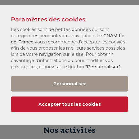
Paramètres des cookies
Demander un devis pour une
formation sur-mesure
Les cookies sont de petites données qui sont
enregistrées pendant votre navigation. Le
CNAM Ile-
de-France
vous recommande d’accepter les cookies
afin de vous proposer les meilleurs services possibles
lors de votre navigation sur le site. Pour obtenir
davantage d’informations ou pour modifier vos
préférences, cliquez sur le bouton
"Personnaliser"
.
9 / 10
Personnaliser
Satisfaction de l'évaluation des formations : note
moyenne attribuée par nos clients
Accepter tous les cookies
Nos activités