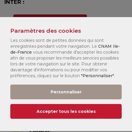
INTER :
Prochaines dates
Paramètres des cookies
Les cookies sont de petites données qui sont
Demander un devis pour une
enregistrées pendant votre navigation. Le
CNAM Ile-
formation sur-mesure
de-France
vous recommande d’accepter les cookies
afin de vous proposer les meilleurs services possibles
lors de votre navigation sur le site. Pour obtenir
davantage d’informations ou pour modifier vos
préférences, cliquez sur le bouton
"Personnaliser"
.
Code stage
IA-CRI01-01
Personnaliser
Durée
Accepter tous les cookies
1 jour(s) / 7 heure(s)