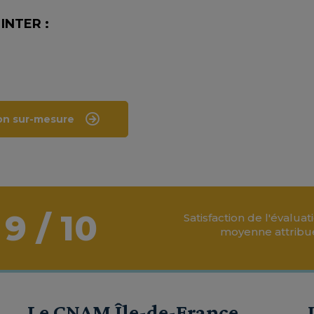
 INTER :
on sur-mesure
9 / 10
Satisfaction de l'évalua
moyenne attribué
Le CNAM Île-de-France