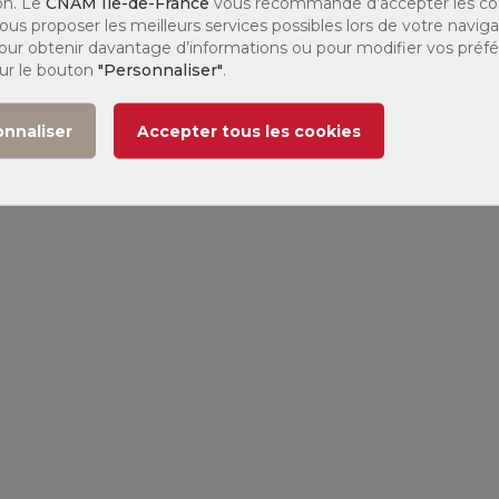
on. Le
CNAM Ile-de-France
vous recommande d’accepter les co
ous proposer les meilleurs services possibles lors de votre naviga
 Pour obtenir davantage d’informations ou pour modifier vos préf
sur le bouton
"Personnaliser"
.
onnaliser
Accepter tous les cookies
par un quiz.