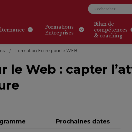
Bilan de
Formations
lternance
compétences
Entreprises
& coaching
ons
Formation Ecrire pour le WEB
ur le Web : capter l’a
ture
ogramme
Prochaines dates