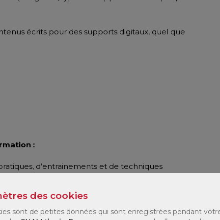
enus écrits pour des supports digitaux, quel que
mation :
ratiques, d’entrainements et de techniques
vaux de sous-groupes, jeux de rôles...).
ètres des cookies
n :
ies sont de petites données qui sont enregistrées pendant votr
nts