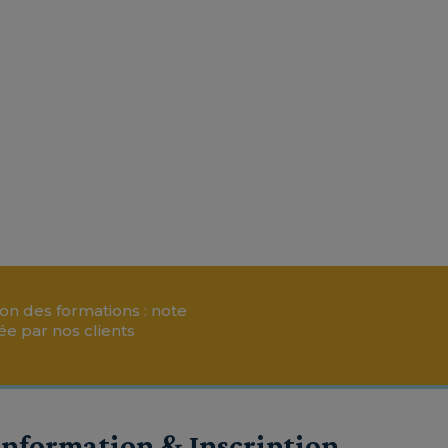
tion des formations : note
e par nos clients
Information & Inscription