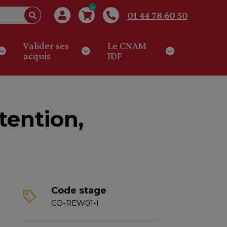
0
01 44 78 60 50
Valider ses
Le CNAM
acquis
IDF
ttention,
Code stage
CO-REW01-I