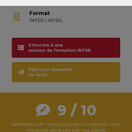
Format
INTER / INTRA
S'inscrire à une
session de formation INTER
Faire une demande
de devis
9 / 10
Satisfaction de l'évaluation des formations : note
moyenne attribuée par nos clients