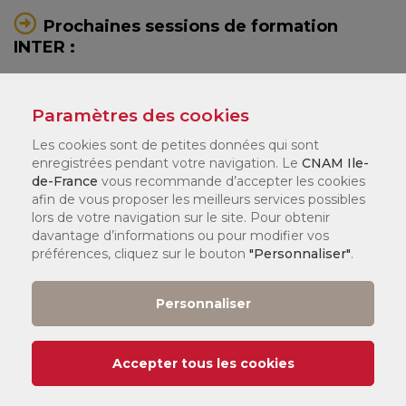
Prochaines sessions de formation
INTER :
Prochaines dates
Paramètres des cookies
Les cookies sont de petites données qui sont
enregistrées pendant votre navigation. Le
CNAM Ile-
Demander un devis pour une
de-France
vous recommande d’accepter les cookies
formation sur-mesure
afin de vous proposer les meilleurs services possibles
lors de votre navigation sur le site. Pour obtenir
davantage d’informations ou pour modifier vos
préférences, cliquez sur le bouton
"Personnaliser"
.
Code stage
Personnaliser
BU-POW01-I
Durée
Accepter tous les cookies
1 jour(s) / 7 heure(s)