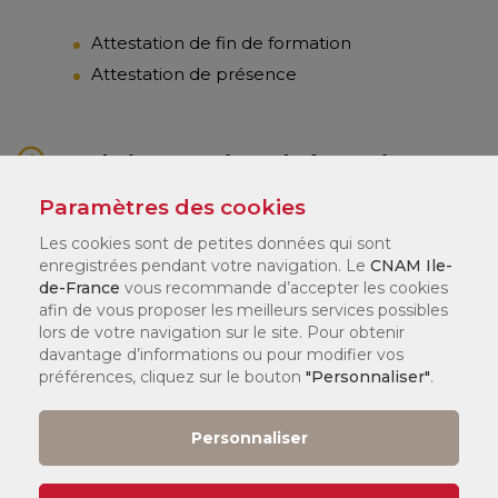
Attestation de fin de formation
Attestation de présence
Prochaines sessions de formation
INTER :
Paramètres des cookies
Les cookies sont de petites données qui sont
enregistrées pendant votre navigation. Le
Prochaines dates
CNAM Ile-
de-France
vous recommande d’accepter les cookies
afin de vous proposer les meilleurs services possibles
lors de votre navigation sur le site. Pour obtenir
Demander un devis pour une
davantage d’informations ou pour modifier vos
formation sur-mesure
préférences, cliquez sur le bouton
"Personnaliser"
.
Personnaliser
Code stage