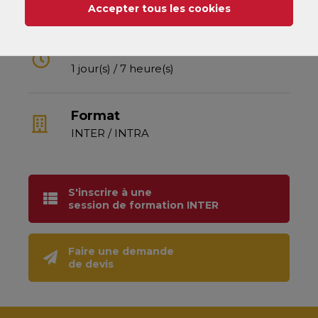
BU-DOR01-I
Accepter tous les cookies
Durée
1 jour(s) / 7 heure(s)
Format
INTER / INTRA
S'inscrire à une
session de formation INTER
Faire une demande
de devis