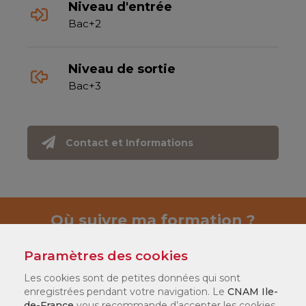
Niveau d'entrée
Bac+2
Niveau de sortie
Bac+3
Contact et Informations
Où suivre ma formation ?
Paramètres des cookies
Les cookies sont de petites données qui sont
enregistrées pendant votre navigation. Le
CNAM Ile-
GRETA 78
de-France
vous recommande d’accepter les cookies