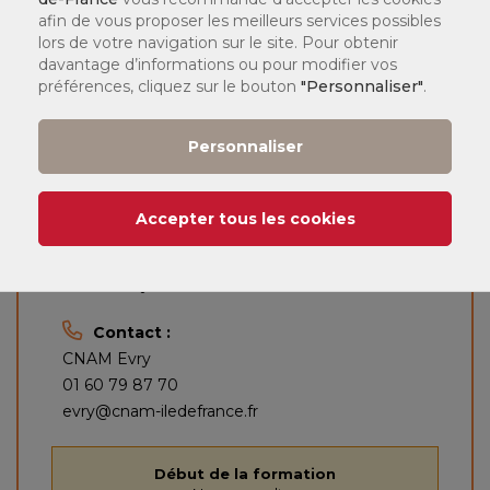
afin de vous proposer les meilleurs services possibles
lors de votre navigation sur le site. Pour obtenir
davantage d’informations ou pour modifier vos
préférences, cliquez sur le bouton
"Personnaliser"
.
Personnaliser
Lieu d'enseignement :
Accepter tous les cookies
CNAM Evry
19 cour Blaise Pascal
91000 Evry
Contact :
CNAM Evry
01 60 79 87 70
evry@cnam-iledefrance.fr
Début de la formation