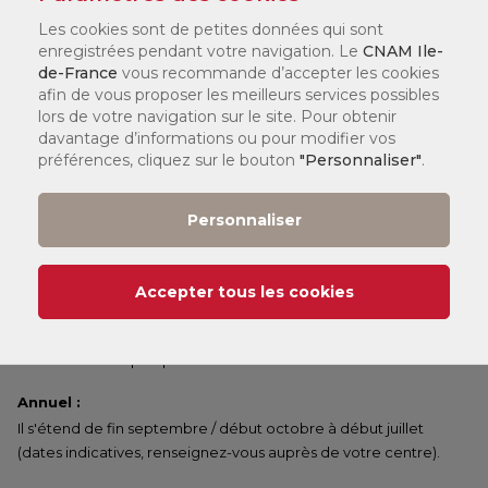
Selon votre statut, il existe différents dispositifs de financement
Les cookies sont de petites données qui sont
qui peuvent financer jusqu'à 100 % de votre formation. Nos
enregistrées pendant votre navigation. Le
CNAM Ile-
chargés de formation en centre vous accompagneront pour
de-France
vous recommande d’accepter les cookies
constituer votre dossier.
afin de vous proposer les meilleurs services possibles
lors de votre navigation sur le site. Pour obtenir
Date de début de cours :
davantage d’informations ou pour modifier vos
Île-de-France :
préférences, cliquez sur le bouton
"Personnaliser"
.
er
1
semestre et annuel :
14/09/2026
e
2
semestre :
08/02/2027
Personnaliser
Paris :
er
1
semestre et annuel :
14/09/2026
e
2
semestre :
01/02/2027
Accepter tous les cookies
Les dates fournies sont d'ordre général à toutes les formations.
Les cours pour cette formation peuvent potentiellement
commencer un peu plus tard dans le semestre.
Annuel :
Il s'étend de fin septembre / début octobre à début juillet
(dates indicatives, renseignez-vous auprès de votre centre).