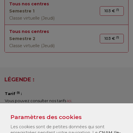
Tous nos centres
(1)
Semestre 1
103 €
Classe virtuelle (Jeudi)
Tous nos centres
(1)
Semestre 2
103 €
Classe virtuelle (Jeudi)
LÉGENDE :
(1)
Tarif
:
Vous pouvez consulter nos tarifs
ici
.
Selon votre statut, il existe différents dispositifs de financement
qui peuvent financer jusqu'à 100 % de votre formation. Nos
Paramètres des cookies
chargés de formation en centre vous accompagneront pour
Les cookies sont de petites données qui sont
constituer votre dossier.
enregistrées pendant votre navigation. Le
CNAM Ile-