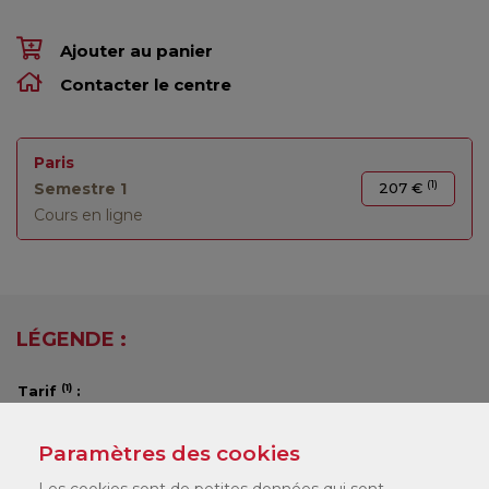
Ajouter au panier
Contacter le centre
Paris
(1)
Semestre 1
207 €
Cours en ligne
LÉGENDE :
(1)
Tarif
:
Vous pouvez consulter nos tarifs
ici
.
Selon votre statut, il existe différents dispositifs de financement
Paramètres des cookies
qui peuvent financer jusqu'à 100 % de votre formation. Nos
Les cookies sont de petites données qui sont