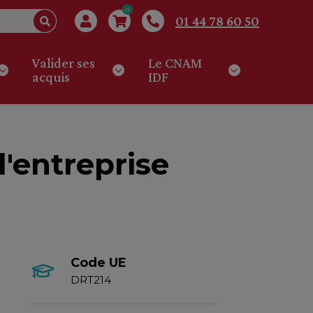
0
01 44 78 60 50
Valider ses
Le CNAM
acquis
IDF
l'entreprise
Code UE
DRT214