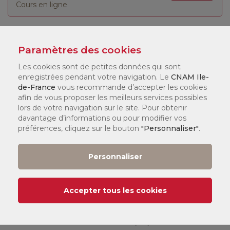
Cours en ligne
Paramètres des cookies
LÉGENDE :
Les cookies sont de petites données qui sont
enregistrées pendant votre navigation. Le
CNAM Ile-
de-France
vous recommande d’accepter les cookies
(1)
Tarif
:
afin de vous proposer les meilleurs services possibles
Vous pouvez consulter nos tarifs
ici
.
lors de votre navigation sur le site. Pour obtenir
Selon votre statut, il existe différents dispositifs de financement
davantage d’informations ou pour modifier vos
qui peuvent financer jusqu'à 100 % de votre formation. Nos
préférences, cliquez sur le bouton
"Personnaliser"
.
chargés de formation en centre vous accompagneront pour
constituer votre dossier.
Personnaliser
Date de début de cours :
Île-de-France :
er
1
semestre et annuel :
14/09/2026
Accepter tous les cookies
e
2
semestre :
08/02/2027
Paris :
er
1
semestre et annuel :
14/09/2026