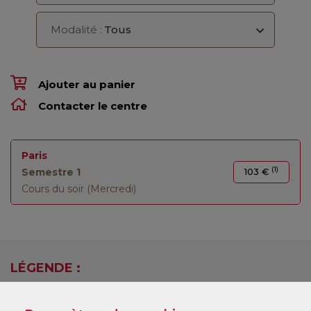
Modalité :
Tous
Ajouter au panier
Contacter le centre
Paris
(1)
Semestre 1
103 €
Cours du soir (Mercredi)
LÉGENDE :
(1)
Tarif
: