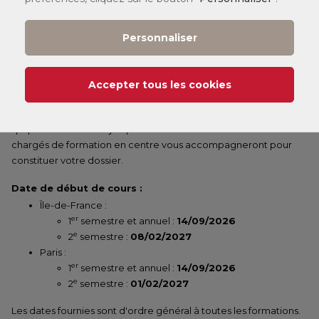
Personnaliser
LÉGENDE :
(1)
Tarif
:
Accepter tous les cookies
Vous pouvez consulter nos tarifs
ici
.
Selon votre statut, il existe différents dispositifs de financement
qui peuvent financer jusqu'à 100 % de votre formation. Nos
chargés de formation en centre vous accompagneront pour
constituer votre dossier.
Date de début de cours :
Île-de-France :
er
1
semestre et annuel :
14/09/2026
e
2
semestre :
08/02/2027
Paris :
er
1
semestre et annuel :
14/09/2026
e
2
semestre :
01/02/2027
Les dates fournies sont d'ordre général à toutes les formations.