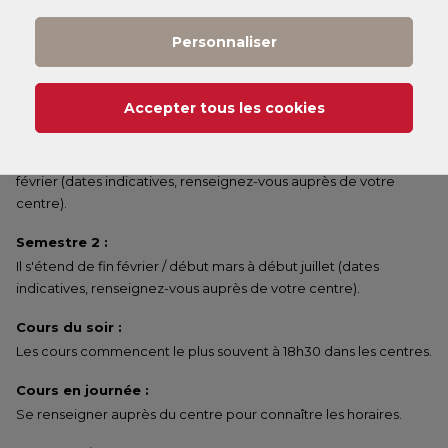
commencer un peu plus tard dans le semestre.
Personnaliser
Annuel :
Il s'étend de fin septembre / début octobre à début juillet
(dates indicatives, renseignez-vous auprès de votre centre).
Accepter tous les cookies
Semestre 1 :
Il s'étend de fin septembre / début octobre à fin janvier / début
février (dates indicatives, renseignez-vous auprès de votre
centre).
Semestre 2 :
Il s'étend de fin février / début mars à début juillet (dates
indicatives, renseignez-vous auprès de votre centre).
Cours du soir :
Les cours commencent le plus souvent à 18h30 dans les centres.
Cours en journée :
Se renseigner auprès du centre pour connaître les horaires.