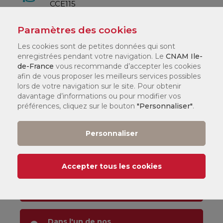
CCE115
Paramètres des cookies
Crédits
Les cookies sont de petites données qui sont
6 ECTS
enregistrées pendant votre navigation. Le
CNAM Ile-
de-France
vous recommande d’accepter les cookies
afin de vous proposer les meilleurs services possibles
S'inscrire à une
lors de votre navigation sur le site. Pour obtenir
session de formation
davantage d’informations ou pour modifier vos
préférences, cliquez sur le bouton
"Personnaliser"
.
Informations, Orientation &
Personnaliser
Inscription
Accepter tous les cookies
Par téléphone :
01 44 78 60 50
Dans l'un de nos