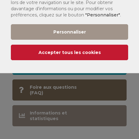
lors de votre navigation sur le site. Pour obtenir
davantage d’informations ou pour modifier vos
Par téléphone :
préférences, cliquez sur le bouton
"Personnaliser"
.
01 44 78 60 50
Personnaliser
Dans l'un de nos
centres
Accepter tous les cookies
CNAM
Mode d'emploi
Foire aux questions
(FAQ)
Informations et
statistiques