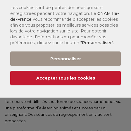
Semestre 1 :
Les cookies sont de petites données qui sont
Il s'étend de fin septembre / début octobre à fin janvier / début
enregistrées pendant votre navigation. Le
CNAM Ile-
février (dates indicatives, renseignez-vous auprès de votre
de-France
vous recommande d’accepter les cookies
centre).
afin de vous proposer les meilleurs services possibles
lors de votre navigation sur le site. Pour obtenir
Semestre 2 :
davantage d’informations ou pour modifier vos
Il s'étend de fin février / début mars à début juillet (dates
préférences, cliquez sur le bouton
"Personnaliser"
.
indicatives, renseignez-vous auprès de votre centre).
Cours du soir :
Personnaliser
Les cours commencent le plus souvent à 18h30 dans les centres.
Cours en journée :
Accepter tous les cookies
Se renseigner auprès du centre pour connaître les horaires.
Cours en ligne :
Les cours sont diffusés sous forme de séances numériques via
une plateforme d’e-learning animés et tutorés par un
enseignant. Des séances de regroupement en visio sont
proposées.