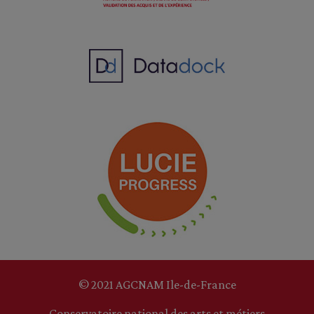
© 2021 AGCNAM Ile-de-France
Conservatoire national des arts et métiers