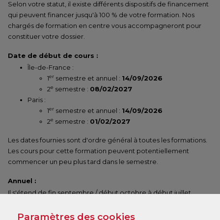
Selon votre statut, il existe différents dispositifs de financement
qui peuvent financer jusqu'à 100 % de votre formation. Nos
chargés de formation en centre vous accompagneront pour
constituer votre dossier.
Date de début de cours :
Île-de-France :
er
1
semestre et annuel :
14/09/2026
e
2
semestre :
08/02/2027
Paris :
er
1
semestre et annuel :
14/09/2026
e
2
semestre :
01/02/2027
Les dates fournies sont d'ordre général à toutes les formations.
Les cours pour cette formation peuvent potentiellement
commencer un peu plus tard dans le semestre.
Annuel :
Il s'étend de fin septembre / début octobre à début juillet
(dates indicatives, renseignez-vous auprès de votre centre).
Paramètres des cookies