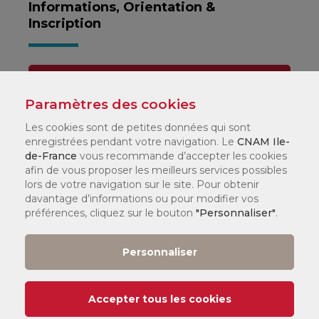
Informations, Orientation &
Inscription
Par téléphone :
01 44 78 60 50
Paramètres des cookies
Les cookies sont de petites données qui sont
enregistrées pendant votre navigation. Le
CNAM Ile-
Dans l'un de nos
centres
de-France
vous recommande d’accepter les cookies
afin de vous proposer les meilleurs services possibles
lors de votre navigation sur le site. Pour obtenir
davantage d’informations ou pour modifier vos
CNAM
préférences, cliquez sur le bouton
"Personnaliser"
.
Mode d'emploi
Personnaliser
Foire aux questions
(FAQ)
Accepter tous les cookies