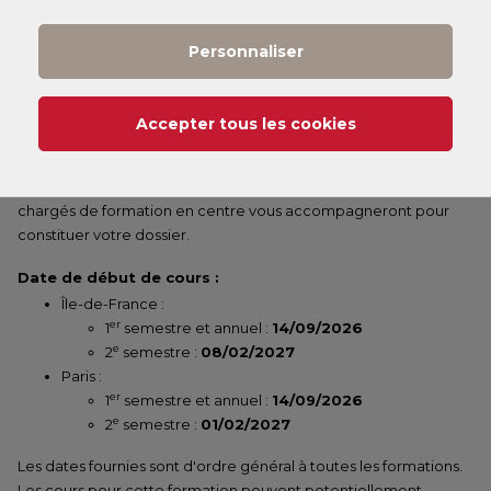
Personnaliser
LÉGENDE :
(1)
Tarif
:
Accepter tous les cookies
Vous pouvez consulter nos tarifs
ici
.
Selon votre statut, il existe différents dispositifs de financement
qui peuvent financer jusqu'à 100 % de votre formation. Nos
chargés de formation en centre vous accompagneront pour
constituer votre dossier.
Date de début de cours :
Île-de-France :
er
1
semestre et annuel :
14/09/2026
e
2
semestre :
08/02/2027
Paris :
er
1
semestre et annuel :
14/09/2026
e
2
semestre :
01/02/2027
Les dates fournies sont d'ordre général à toutes les formations.
Les cours pour cette formation peuvent potentiellement