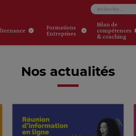
Bilan de
Formations
lternance
compétences
Entreprises
& coaching
Nos actualités