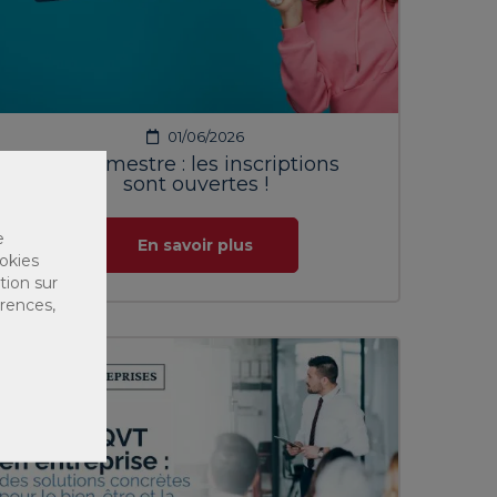
01/06/2026
1er semestre : les inscriptions
sont ouvertes !
e
En savoir plus
okies
tion sur
érences,