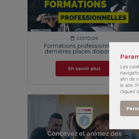
23/07/2026
Formations professionnelles :
dernières places disponibles
Param
Les cook
En savoir plus
navigati
afin de v
le site.
cliquez 
Pers