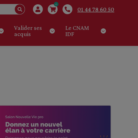
0
01 44 78 60 50
Valider ses
Le CNAM
acquis
IDF