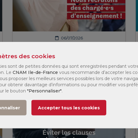
06/07/2026
Recrutement chargé.e.s
d'enseignements
ètres des cookies
ies sont de petites données qui sont enregistrées pendant votr
En savoir plus
on. Le
CNAM Ile-de-France
vous recommande d’accepter les co
ous proposer les meilleurs services possibles lors de votre naviga
 Pour obtenir davantage d’informations ou pour modifier vos préf
sur le bouton
"Personnaliser"
.
onnaliser
Accepter tous les cookies