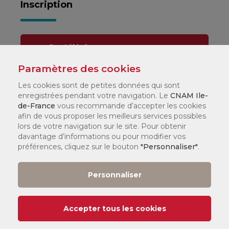
Inscription
Par téléphone :
01 44 78 60 50
Paramètres des cookies
Les cookies sont de petites données qui sont
Dans l'un de nos
enregistrées pendant votre navigation. Le
CNAM Ile-
centres
de-France
vous recommande d’accepter les cookies
afin de vous proposer les meilleurs services possibles
lors de votre navigation sur le site. Pour obtenir
CNAM
davantage d’informations ou pour modifier vos
Mode d'emploi
préférences, cliquez sur le bouton
"Personnaliser"
.
Foire aux questions
Personnaliser
(FAQ)
Accepter tous les cookies
Télécharger le PDF
du bloc