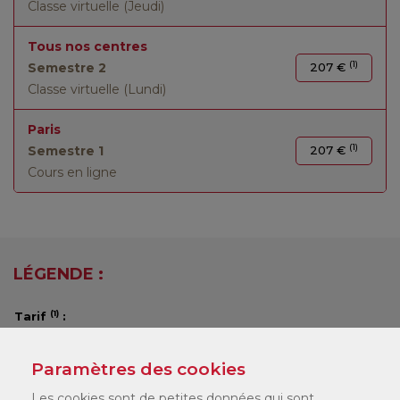
Classe virtuelle (Jeudi)
Tous nos centres
(1)
Semestre 2
207 €
Classe virtuelle (Lundi)
Paris
(1)
Semestre 1
207 €
Cours en ligne
LÉGENDE :
(1)
Tarif
:
Vous pouvez consulter nos tarifs
ici
.
Selon votre statut, il existe différents dispositifs de financement
Paramètres des cookies
qui peuvent financer jusqu'à 100 % de votre formation. Nos
chargés de formation en centre vous accompagneront pour
Les cookies sont de petites données qui sont