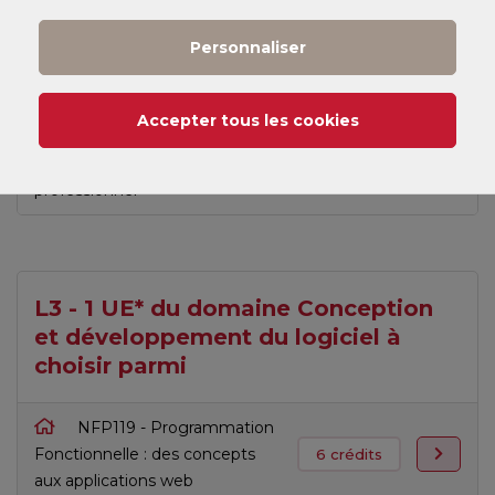
transitions écologiques:
3 crédits
comprendre et agir
Personnaliser
GDN100 - Management
4 crédits
de projet
Accepter tous les cookies
ANG320 - Anglais
6 crédits
professionnel
L3 - 1 UE* du domaine Conception
et développement du logiciel à
choisir parmi
NFP119 - Programmation
Fonctionnelle : des concepts
6 crédits
aux applications web