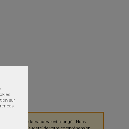
e
okies
tion sur
érences,
de réponse à vos demandes sont allongés. Nous
plus brefs délais. Merci de votre compréhension.