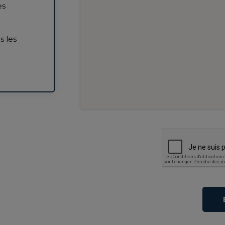
es
 les