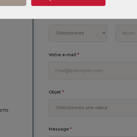
Civilité
*
Votre n
Votre e-mail
*
Objet
*
erts
Message
*