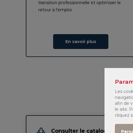
transition professionnelle et optimiser le
retour à l'emploi.
En savoir plus
Param
Les cook
navigati
afin de v
le site.
cliquez 
Consulter le catalogue des
Pers