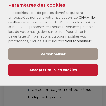
Paramètres des cookies
01 44 78 86 15
Les cookies sont de petites données qui sont
enregistrées pendant votre navigation. Le
CNAM Ile-
de-France
vous recommande d’accepter les cookies
Nos points forts :
afin de vous proposer les meilleurs services possibles
lors de votre navigation sur le site. Pour obtenir
Des prestations sur mesure
davantage d’informations ou pour modifier vos
préférences, cliquez sur le bouton
"Personnaliser"
.
Une équipe de consultants
experts
Personnaliser
Des locaux dédiés
Une équipe dédiée pour vous
Accepter tous les cookies
accompagner dans vos démarches
administratives
Un accompagnement pour tous
les types de profils