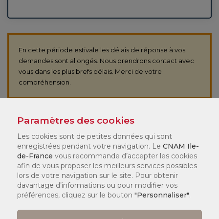
En cette période estivale les délais de réponse à vos
demandes sont allongés. Nous prendrons contact avec
vous dans les plus brefs délais. Merci de votre
compréhension.
Civilité
*
Paramètres des cookies
Les cookies sont de petites données qui sont
enregistrées pendant votre navigation. Le
CNAM Ile-
de-France
vous recommande d’accepter les cookies
afin de vous proposer les meilleurs services possibles
Votre nom
*
lors de votre navigation sur le site. Pour obtenir
davantage d’informations ou pour modifier vos
préférences, cliquez sur le bouton
"Personnaliser"
.