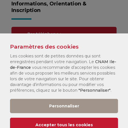
Informations, Orientation &
Inscription
Par téléphone :
01 44 78 60 50
Paramètres des cookies
Les cookies sont de petites données qui sont
Dans l'un de nos
enregistrées pendant votre navigation. Le
CNAM Ile-
centres
de-France
vous recommande d’accepter les cookies
afin de vous proposer les meilleurs services possibles
lors de votre navigation sur le site. Pour obtenir
CNAM
davantage d’informations ou pour modifier vos
Mode d'emploi
préférences, cliquez sur le bouton
"Personnaliser"
.
Foire aux questions
Personnaliser
(FAQ)
Accepter tous les cookies