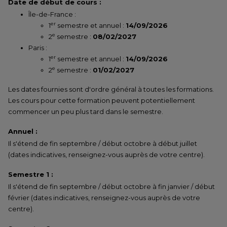
Date de début de cours :
Île-de-France :
er
1
semestre et annuel :
14/09/2026
e
2
semestre :
08/02/2027
Paris :
er
1
semestre et annuel :
14/09/2026
e
2
semestre :
01/02/2027
Les dates fournies sont d'ordre général à toutes les formations.
Les cours pour cette formation peuvent potentiellement
commencer un peu plus tard dans le semestre.
Annuel :
Il s'étend de fin septembre / début octobre à début juillet
(dates indicatives, renseignez-vous auprès de votre centre).
Semestre 1 :
Il s'étend de fin septembre / début octobre à fin janvier / début
février (dates indicatives, renseignez-vous auprès de votre
centre).