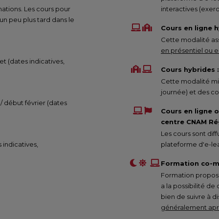
mations. Les cours pour
interactives (exe
 peu plus tard dans le
Cours en ligne h
Cette modalité ass
en présentiel ou en
et (dates indicatives,
Cours hybrides :
Cette modalité mix
journée) et des co
 / début février (dates
Cours en ligne 
centre CNAM Rég
Les cours sont di
s indicatives,
plateforme d'e-lea
Formation co-m
Formation proposée
a la possibilité de
bien de suivre à d
généralement aprè