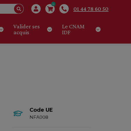
0
01 44 78 60 50
Valider ses
Le CNAM
acquis
IDF
Code UE
NFA008