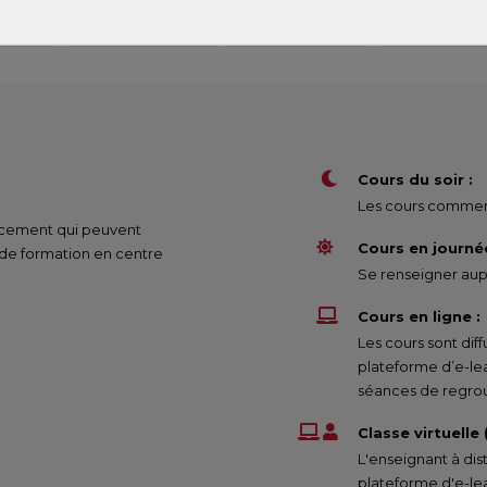
(1)
 2
207 €
Cours du soir :
Les cours commenc
nancement qui peuvent
Cours en journée
 de formation en centre
Se renseigner aupr
Cours en ligne :
Les cours sont di
plateforme d’e-le
séances de regrou
Classe virtuelle
L'enseignant à dis
plateforme d'e-lea