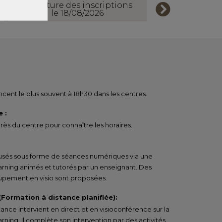
Ouverture des inscriptions
le 18/08/2026
ent le plus souvent à 18h30 dans les centres.
 :
ès du centre pour connaître les horaires.
ffusés sous forme de séances numériques via une
arning animés et tutorés par un enseignant. Des
pement en visio sont proposées.
 (Formation à distance planifiée):
tance intervient en direct et en visioconférence sur la
rning. Il complète son intervention par des activités