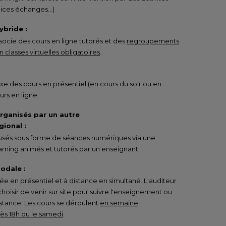
rcices échanges…)
ybride :
ocie des cours en ligne tutorés et des
regroupements
 classes virtuelles obligatoires
.
e des cours en présentiel (en cours du soir ou en
urs en ligne.
organisés par un autre
ional :
ffusés sous forme de séances numériques via une
rning animés et tutorés par un enseignant.
odale :
 en présentiel et à distance en simultané. L'auditeur
 choisir de venir sur site pour suivre l'enseignement ou
istance. Les cours se déroulent
en semaine
s 18h ou le samedi
.