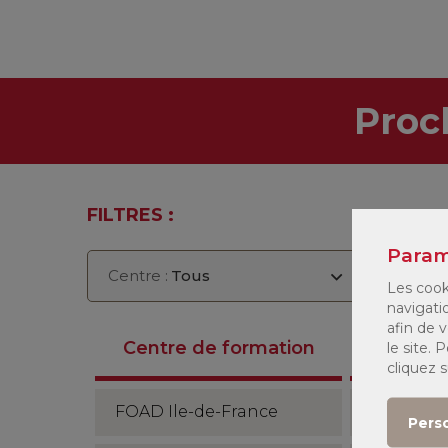
Proc
FILTRES :
Param
Centre :
Tous
Seme
Les cook
navigati
afin de v
Anné
Centre de formation
le site.
2026/2
cliquez 
FOAD Ile-de-France
Semestre
Pers