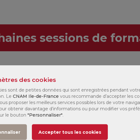
haines sessions de form
ètres des cookies
stre :
Tous
Modalité :
Tous
ies sont de petites données qui sont enregistrées pendant votr
on. Le
CNAM Ile-de-France
vous recommande d’accepter les co
ous proposer les meilleurs services possibles lors de votre naviga
e
Jours de
Modalité
Tarif
 Pour obtenir davantage d’informations ou pour modifier vos préf
027
formation
sur le bouton
"Personnaliser"
.
(1)
 1
207 €
onnaliser
Accepter tous les cookies