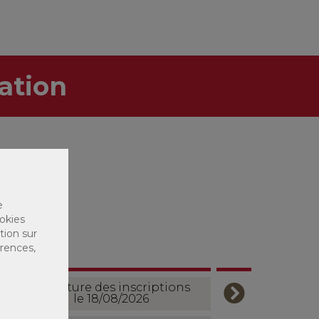
ation
e
okies
tion sur
érences,
Ouverture des inscriptions
le 18/08/2026