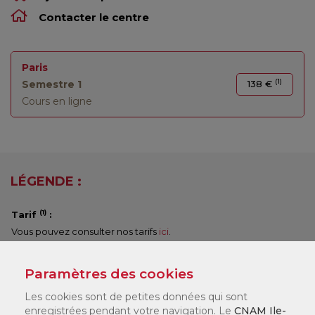
Contacter le centre
Paris
(1)
Semestre 1
138 €
Cours en ligne
LÉGENDE :
(1)
Tarif
:
Vous pouvez consulter nos tarifs
ici
.
Selon votre statut, il existe différents dispositifs de financement
qui peuvent financer jusqu'à 100 % de votre formation. Nos
Paramètres des cookies
chargés de formation en centre vous accompagneront pour
constituer votre dossier.
Les cookies sont de petites données qui sont
enregistrées pendant votre navigation. Le
CNAM Ile-