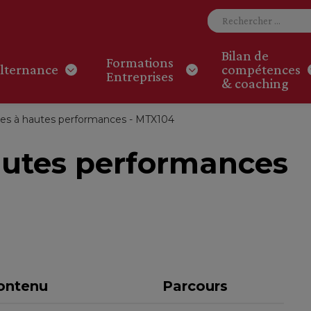
Bilan de
Formations
lternance
compétences
Entreprises
& coaching
es à hautes performances - MTX104
autes performances
ontenu
Parcours