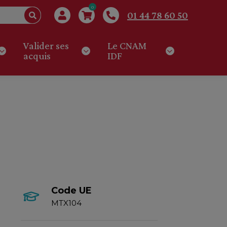
0
01 44 78 60 50
Valider ses
Le CNAM
acquis
IDF
Code UE
MTX104