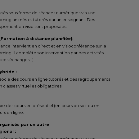
ffusés sous forme de séances numériques via une
arning animés et tutorés par un enseignant. Des
pement en visio sont proposées.
 (Formation à distance planifiée):
tance intervient en direct et en visioconférence sur la
rning. Il complète son intervention par des activités
rcices échanges…)
ybride :
ocie des cours en ligne tutorés et des
regroupements
 classes virtuelles obligatoires
.
e des cours en présentiel (en cours du soir ou en
urs en ligne.
organisés par un autre
ional :
ffusés sous forme de séances numériques via une