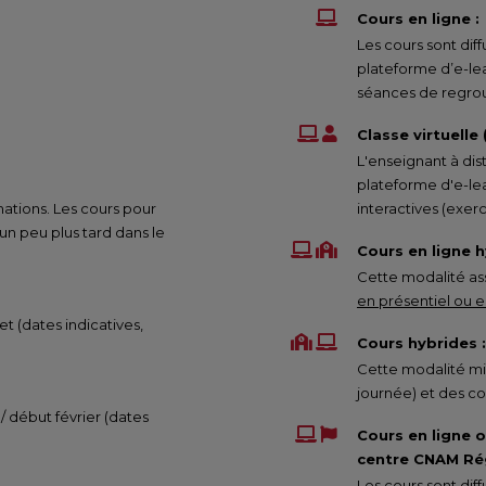
Cours en ligne :
Les cours sont di
plateforme d’e-le
séances de regrou
Classe virtuelle
L'enseignant à dis
plateforme d'e-lea
mations. Les cours pour
interactives (exe
 peu plus tard dans le
Cours en ligne h
Cette modalité ass
en présentiel ou en
et (dates indicatives,
Cours hybrides :
Cette modalité mix
journée) et des co
 / début février (dates
Cours en ligne 
centre CNAM Rég
Les cours sont di