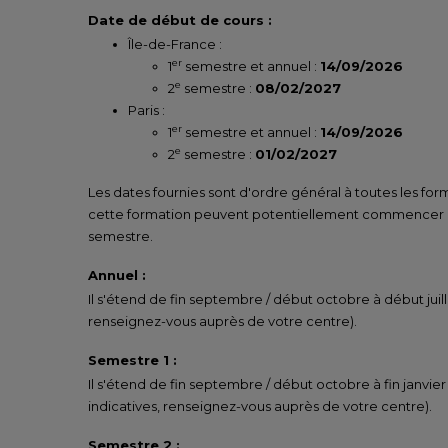
Date de début de cours :
Île-de-France :
er
1
semestre et annuel :
14/09/2026
e
2
semestre :
08/02/2027
Paris :
er
1
semestre et annuel :
14/09/2026
e
2
semestre :
01/02/2027
Les dates fournies sont d'ordre général à toutes les for
cette formation peuvent potentiellement commencer un
semestre.
Annuel :
Il s'étend de fin septembre / début octobre à début juill
renseignez-vous auprès de votre centre).
Semestre 1 :
Il s'étend de fin septembre / début octobre à fin janvier
indicatives, renseignez-vous auprès de votre centre).
Semestre 2 :