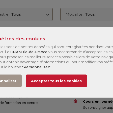
stre :
Tous
Modalité :
Tous
e
Jours de
Modalité
Tarif
027
formation
ètres des cookies
ies sont de petites données qui sont enregistrées pendant votr
(1)
 1
207 €
on. Le
CNAM Ile-de-France
vous recommande d’accepter les co
ous proposer les meilleurs services possibles lors de votre naviga
 Pour obtenir davantage d’informations ou pour modifier vos préf
sur le bouton
"Personnaliser"
.
onnaliser
Accepter tous les cookies
Cours du soir :
Les cours commenc
nancement qui peuvent
Cours en journée
 de formation en centre
Se renseigner aupr