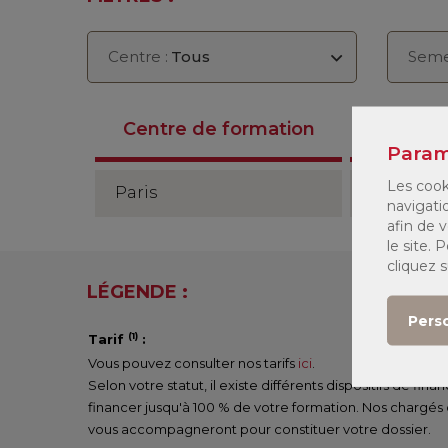
Centre :
Tous
Seme
Anné
Centre de formation
2026/2
Param
Les cook
Paris
Semestre
navigati
afin de v
le site.
cliquez 
LÉGENDE :
Pers
(1)
Tarif
:
Vous pouvez consulter nos tarifs
ici
.
Selon votre statut, il existe différents dispositifs de fi
financer jusqu'à 100 % de votre formation. Nos chargés
vous accompagneront pour constituer votre dossier.