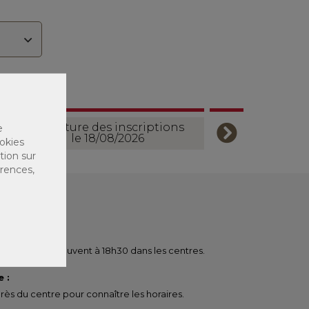
Ouverture des inscriptions
e
le 18/08/2026
okies
tion sur
érences,
ent le plus souvent à 18h30 dans les centres.
 :
ès du centre pour connaître les horaires.