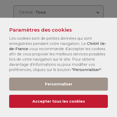
Centre :
Tous
Semestre :
Tous
Paramètres des cookies
Les cookies sont de petites données qui sont
enregistrées pendant votre navigation. Le
CNAM Ile-
Modalité :
Tous
de-France
vous recommande d’accepter les cookies
afin de vous proposer les meilleurs services possibles
lors de votre navigation sur le site. Pour obtenir
davantage d’informations ou pour modifier vos
Ajouter au panier
préférences, cliquez sur le bouton
"Personnaliser"
.
Contacter le centre
Personnaliser
Paris
(1)
Semestre 2
138 €
Accepter tous les cookies
Cours en ligne
Paris