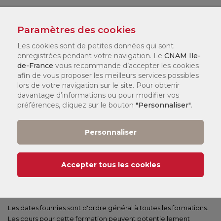
LÉGENDE :
Paramètres des cookies
Les cookies sont de petites données qui sont
(1)
Tarif
:
enregistrées pendant votre navigation. Le
CNAM Ile-
Vous pouvez consulter nos tarifs
ici
.
de-France
vous recommande d’accepter les cookies
Selon votre statut, il existe différents dispositifs de financement
afin de vous proposer les meilleurs services possibles
qui peuvent financer jusqu'à 100 % de votre formation. Nos
lors de votre navigation sur le site. Pour obtenir
chargés de formation en centre vous accompagneront pour
davantage d’informations ou pour modifier vos
constituer votre dossier.
préférences, cliquez sur le bouton
"Personnaliser"
.
Date de début de cours :
Personnaliser
Île-de-France :
er
1
semestre et annuel :
14/09/2026
e
2
semestre :
08/02/2027
Accepter tous les cookies
Paris :
er
1
semestre et annuel :
14/09/2026
e
2
semestre :
01/02/2027
Les dates fournies sont d'ordre général à toutes les formations.
Les cours pour cette formation peuvent potentiellement