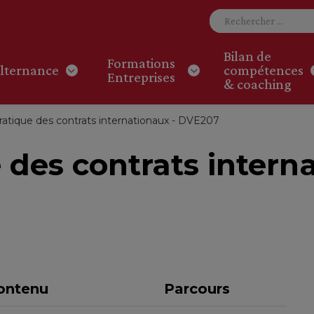
Bilan de
Formations
lternance
compétences
Entreprises
& coaching
pratique des contrats internationaux - DVE207
e des contrats intern
ontenu
Parcours