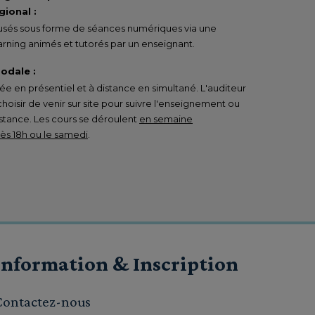
ional :
ffusés sous forme de séances numériques via une
rning animés et tutorés par un enseignant.
odale :
 en présentiel et à distance en simultané. L'auditeur
 choisir de venir sur site pour suivre l'enseignement ou
istance. Les cours se déroulent
en semaine
s 18h ou le samedi
.
Information & Inscription
Contactez-nous