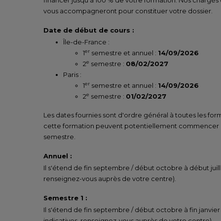
financer jusqu'à 100 % de votre formation. Nos chargés
vous accompagneront pour constituer votre dossier.
Date de début de cours :
Île-de-France :
er
1
semestre et annuel :
14/09/2026
e
2
semestre :
08/02/2027
Paris :
er
1
semestre et annuel :
14/09/2026
e
2
semestre :
01/02/2027
Les dates fournies sont d'ordre général à toutes les for
cette formation peuvent potentiellement commencer un
semestre.
Annuel :
Il s'étend de fin septembre / début octobre à début juill
renseignez-vous auprès de votre centre).
Semestre 1 :
Il s'étend de fin septembre / début octobre à fin janvier
indicatives, renseignez-vous auprès de votre centre).