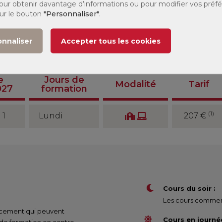
 Pour obtenir davantage d’informations ou pour modifier vos préf
sur le bouton
"Personnaliser"
.
onnaliser
Accepter tous les cookies
stre :
Tous
Modalité :
Tous
e
Jours de
Modalité
Tarif
027
formation
(1)
 1
Lundi
207 €
Cours du soir :
Les cours commenc
nancement qui peuvent
Cours en journée