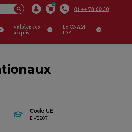
0
01 44 78 60 50
Valider ses
Le CNAM
acquis
IDF
ationaux
Code UE
DVE207