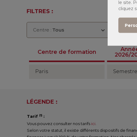
le site.
cliquez 
FILTRES :
Pers
Centre :
Tous
Seme
Anné
Centre de formation
2026/2
Paris
Semestre
LÉGENDE :
(1)
Tarif
:
Vous pouvez consulter nos tarifs
ici
.
Selon votre statut, il existe différents dispositifs de fi