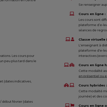
 de formation en centre
Se renseigner aupr
Cours en ligne :
Les cours sont di
plateforme d’e-le
séances de regrou
Classe virtuelle
L'enseignant à dis
plateforme d'e-lea
mations. Les cours pour
interactives (exe
 peu plus tard dans le
Cours en ligne h
Cette modalité ass
en présentiel ou en
et (dates indicatives,
Cours hybrides :
Cette modalité mix
journée) et des co
 / début février (dates
Cours en ligne 