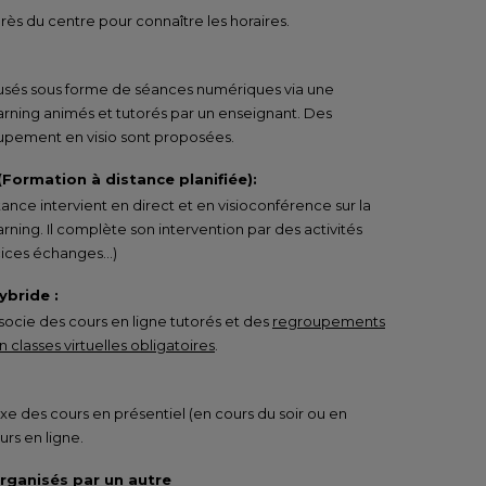
ès du centre pour connaître les horaires.
ffusés sous forme de séances numériques via une
arning animés et tutorés par un enseignant. Des
pement en visio sont proposées.
 (Formation à distance planifiée):
tance intervient en direct et en visioconférence sur la
rning. Il complète son intervention par des activités
rcices échanges…)
ybride :
ocie des cours en ligne tutorés et des
regroupements
 classes virtuelles obligatoires
.
e des cours en présentiel (en cours du soir ou en
urs en ligne.
organisés par un autre